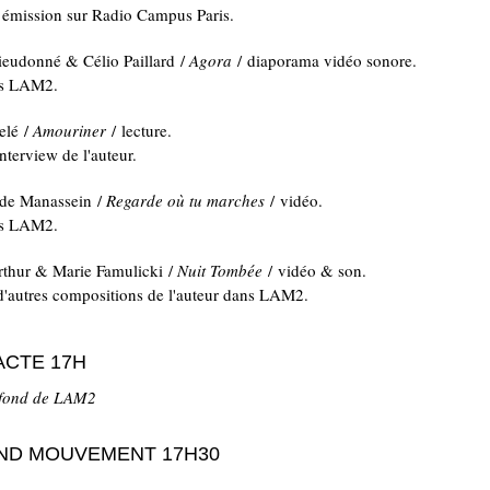
 émission sur Radio Campus Paris.
eudonné & Célio Paillard /
Agora
/ diaporama vidéo sonore.
ns LAM2.
elé /
Amouriner
/ lecture.
nterview de l'auteur.
 de Manassein /
Regarde où tu marches
/ vidéo.
ns LAM2.
thur & Marie Famulicki /
Nuit Tombée
/ vidéo & son.
d'autres compositions de l'auteur dans LAM2.
ACTE 17H
 fond de LAM2
ND MOUVEMENT 17H30