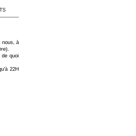
TS
c nous, à
re).
a de quoi
qu'à 22H