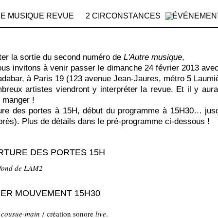
RE MUSIQUE REVUE
2 CIRCONSTANCES
ÉVÉNEMEN
ter la sortie du second numéro de
L'Autre musique
,
us invitons à venir passer le dimanche 24 février 2013 ave
adabar, à Paris 19 (123 avenue Jean-Jaures, métro 5 Laumiè
reux artistes viendront y interpréter la revue. Et il y aur
t manger !
ure des portes à 15H, début du programme à 15H30… jus
près). Plus de détails dans le pré-programme ci-dessous !
RTURE DES PORTES 15H
 fond de LAM2
IER MOUVEMENT 15H30
 cousue-main
/ création sonore
live
.