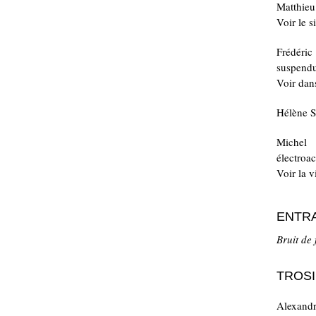
Matthieu
Voir le si
Frédéri
suspendu
Voir dan
Hélène S
Michel
électroa
Voir la v
ENTRA
Bruit de
TROS
Alexand