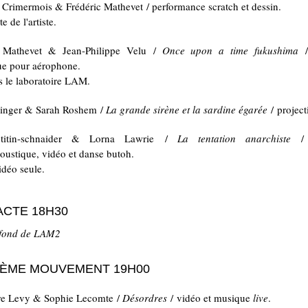
 Crimermois & Frédéric Mathevet /
performance scratch et dessin.
te de l'artiste.
c Mathevet & Jean-Philippe Velu /
Once upon a time fukushima
/ 
e pour aérophone.
s le laboratoire LAM.
inger & Sarah Roshem /
La grande sirène et la sardine égarée
/ project
 titin-schnaider & Lorna Lawrie /
La tentation anarchiste
/ 
coustique, vidéo et danse butoh.
idéo seule.
CTE 18H30
 fond de LAM2
IÈME MOUVEMENT 19H00
re Levy & Sophie Lecomte /
Désordres
/ vidéo et musique
live
.