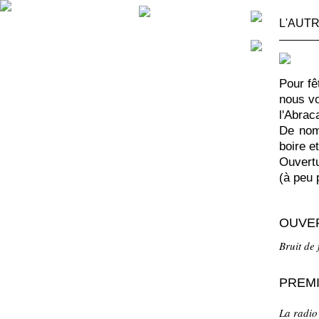
L'AUT
Pour fê
nous vo
l'Abrac
De nomb
boire e
Ouvert
(à peu 
OUVE
Bruit de
PREM
La radio