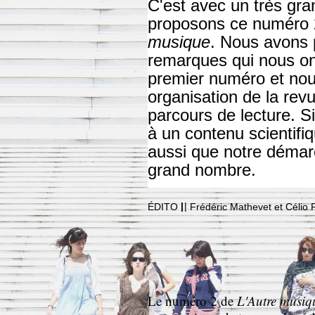
C'est avec un très gra
proposons ce numéro 2
musique
. Nous avons 
remarques qui nous ont
premier numéro et nou
organisation de la rev
parcours de lecture. S
à un contenu scientifi
aussi que notre démarc
grand nombre.
|
|
ÉDITO
Frédéric Mathevet et Célio P
Le numéro 2 de
L'Autre musiq