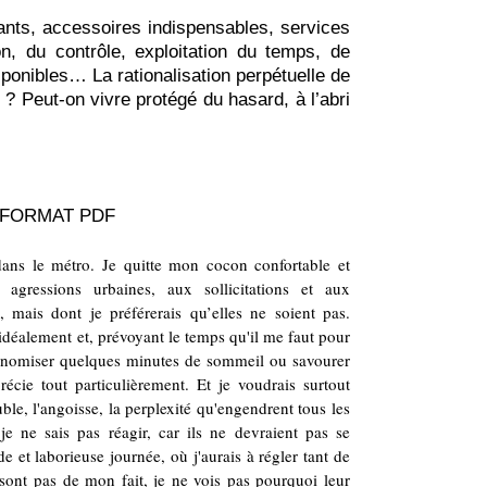
mants, accessoires indispensables, services
ion, du contrôle, exploitation du temps, de
ponibles… La rationalisation perpétuelle de
 ? Peut-on vivre protégé du hasard, à l’abri
 FORMAT PDF
ans le métro. Je quitte mon cocon confortable et
agressions urbaines, aux sollicitations et aux
 mais dont je préférerais qu’elles ne soient pas.
 idéalement et, prévoyant le temps qu'il me faut pour
conomiser quelques minutes de sommeil ou savourer
écie tout particulièrement. Et je voudrais surtout
rouble, l'angoisse, la perplexité qu'engendrent tous les
e ne sais pas réagir, car ils ne devraient pas se
e et laborieuse journée, où j'aurais à régler tant de
ont pas de mon fait, je ne vois pas pourquoi leur