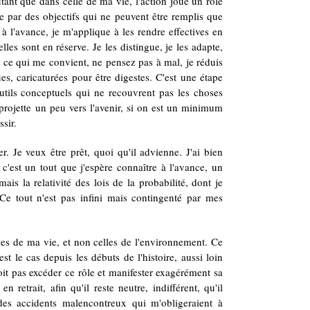
ant que dans celle de ma vie, l'action joue un rôle
ie par des objectifs qui ne peuvent être remplis que
à l'avance, je m'applique à les rendre effectives en
elles sont en réserve. Je les distingue, je les adapte,
ue ce qui me convient, ne pensez pas à mal, je réduis
es, caricaturées pour être digestes. C'est une étape
outils conceptuels qui ne recouvrent pas les choses
 projette un peu vers l'avenir, si on est un minimum
ssir.
r. Je veux être prêt, quoi qu'il advienne. J'ai bien
c'est un tout que j'espère connaître à l'avance, un
ais la relativité des lois de la probabilité, dont je
. Ce tout n'est pas infini mais contingenté par mes
les de ma vie, et non celles de l'environnement. Ce
t le cas depuis les débuts de l'histoire, aussi loin
doit pas excéder ce rôle et manifester exagérément sa
n retrait, afin qu'il reste neutre, indifférent, qu'il
des accidents malencontreux qui m'obligeraient à