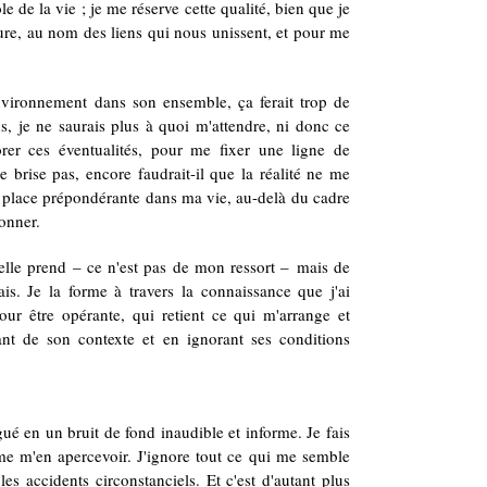
 de la vie ; je me réserve cette qualité, bien que je
ure, au nom des liens qui nous unissent, et pour me
environnement dans son ensemble, ça ferait trop de
ons, je ne saurais plus à quoi m'attendre, ni donc ce
rer ces éventualités, pour me fixer une ligne de
e brise pas, encore faudrait-il que la réalité ne me
e place prépondérante dans ma vie, au-delà du cadre
onner.
e elle prend – ce n'est pas de mon ressort – mais de
ais. Je la forme à travers la connaissance que j'ai
pour être opérante, qui retient ce qui m'arrange et
rtant de son contexte et en ignorant ses conditions
gué en un bruit de fond inaudible et informe. Je fais
e m'en apercevoir. J'ignore tout ce qui me semble
es accidents circonstanciels. Et c'est d'autant plus