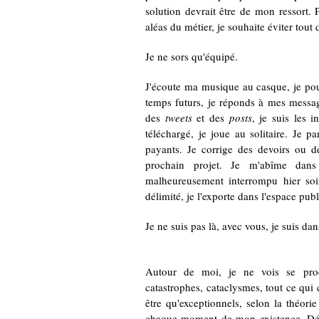
solution devrait être de mon ressort. 
aléas du métier, je souhaite éviter tout
Je ne sors qu'équipé.
J'écoute ma musique au casque, je pou
temps futurs, je réponds à mes messag
des
tweets
et des
posts
, je suis les i
téléchargé, je joue au solitaire. Je pa
payants. Je corrige des devoirs ou d
prochain projet. Je m'abîme da
malheureusement interrompu hier soir
délimité, je l'exporte dans l'espace pub
Je ne suis pas là, avec vous, je suis 
Autour de moi, je ne vois se produ
catastrophes, cataclysmes, tout ce qui
être qu'exceptionnels, selon la théori
chaque moment de mon existence. Détou