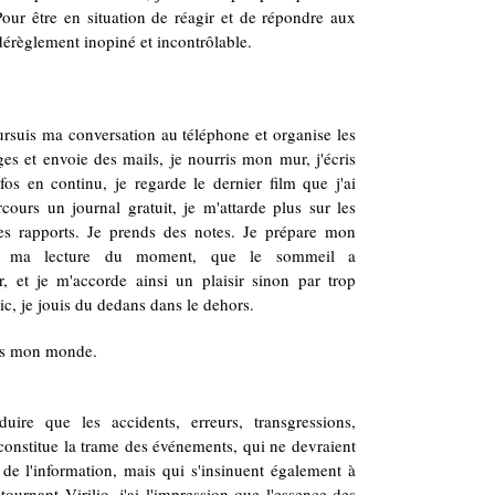
Pour être en situation de réagir et de répondre aux
 dérèglement inopiné et incontrôlable.
rsuis ma conversation au téléphone et organise les
es et envoie des mails, je nourris mon mur, j'écris
nfos en continu, je regarde le dernier film que j'ai
rcours un journal gratuit, je m'attarde plus sur les
es rapports. Je prends des notes. Je prépare mon
ns ma lecture du moment, que le sommeil a
, et je m'accorde ainsi un plaisir sinon par trop
lic, je jouis du dedans dans le dehors.
dans mon monde.
ire que les accidents, erreurs, transgressions,
 constitue la trame des événements, qui ne devraient
e de l'information, mais qui s'insinuent également à
rnant Virilio, j'ai l'impression que l'essence des