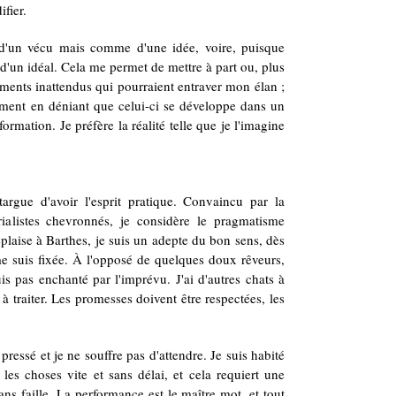
fier.
 d'un vécu mais comme d'une idée, voire, puisque
d'un idéal. Cela me permet de mettre à part ou, plus
ments inattendus qui pourraient entraver mon élan ;
ent en déniant que celui-ci se développe dans un
rmation. Je préfère la réalité telle que je l'imagine
gue d'avoir l'esprit pratique. Convaincu par la
ialistes chevronnés, je considère le pragmatisme
plaise à Barthes, je suis un adepte du bon sens, dès
 me suis fixée. À l'opposé de quelques doux rêveurs,
is pas enchanté par l'imprévu. J'ai d'autres chats à
à traiter. Les promesses doivent être respectées, les
essé et je ne souffre pas d'attendre. Je suis habité
e les choses vite et sans délai, et cela requiert une
ans faille. La performance est le maître mot, et tout