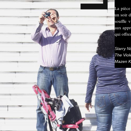
La pièce
un soir d
souffle 
aux appro
qui offre
Starry N
The Viol
Mazen K