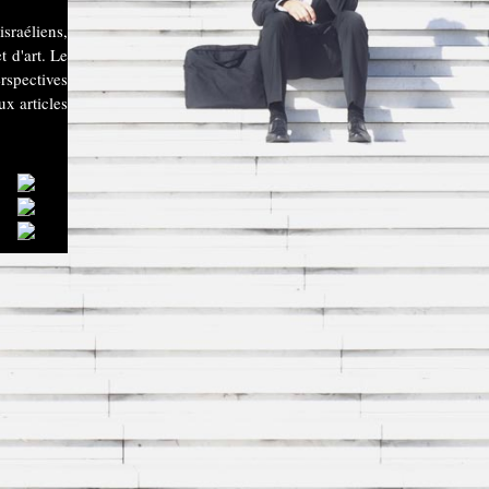
sraéliens,
t d'art. Le
rspectives
ux articles