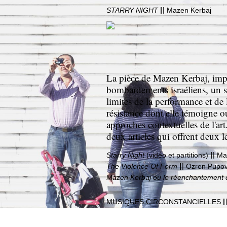
|
|
STARRY NIGHT
Mazen Kerbaj
La pièce de Mazen Kerbaj, impro
bombardements israéliens, un so
limites de la performance et de l'
résistance dont elle témoigne o
approches contextuelles de l'art
deux articles qui offrent deux l
|
|
Starry Night
(vidéo et partitions)
Ma
|
|
The Violence Of Form
Ozren Pupo
Mazen Kerbaj ou le réenchantement
|
MUSIQUES CIRCONSTANCIELLES